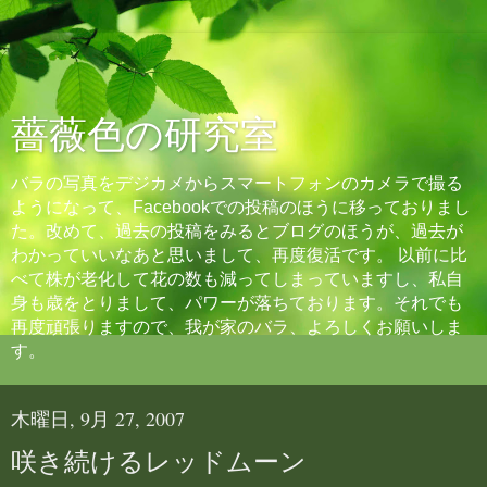
薔薇色の研究室
バラの写真をデジカメからスマートフォンのカメラで撮る
ようになって、Facebookでの投稿のほうに移っておりまし
た。改めて、過去の投稿をみるとブログのほうが、過去が
わかっていいなあと思いまして、再度復活です。 以前に比
べて株が老化して花の数も減ってしまっていますし、私自
身も歳をとりまして、パワーが落ちております。それでも
再度頑張りますので、我が家のバラ、よろしくお願いしま
す。
木曜日, 9月 27, 2007
咲き続けるレッドムーン