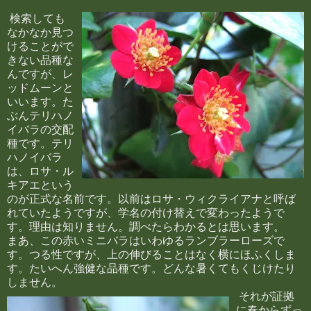
検索しても
なかなか見つ
けることがで
きない品種な
んですが、レ
ッドムーンと
いいます。た
ぶんテリハノ
イバラの交配
種です。テリ
ハノイバラ
は、ロサ・ル
キアエという
のが正式な名前です。以前はロサ・ウィクライアナと呼ば
れていたようですが、学名の付け替えで変わったようで
す。理由は知りません。調べたらわかるとは思います。
まあ、この赤いミニバラはいわゆるランブラーローズで
す。つる性ですが、上の伸びることはなく横にほふくしま
す。たいへん強健な品種です。どんな暑くてもくじけたり
しません。
それが証拠
に春からずっ