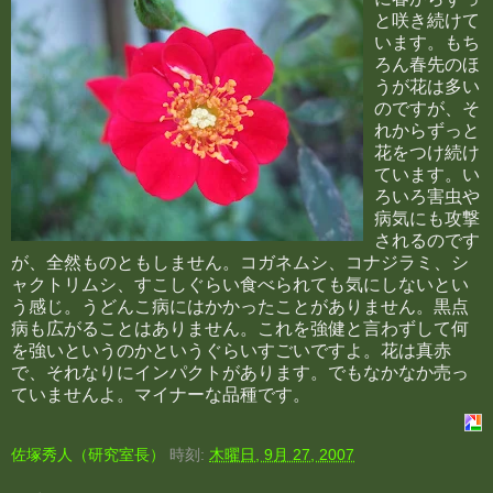
と咲き続けて
います。もち
ろん春先のほ
うが花は多い
のですが、そ
れからずっと
花をつけ続け
ています。い
ろいろ害虫や
病気にも攻撃
されるのです
が、全然ものともしません。コガネムシ、コナジラミ、シ
ャクトリムシ、すこしぐらい食べられても気にしないとい
う感じ。うどんこ病にはかかったことがありません。黒点
病も広がることはありません。これを強健と言わずして何
を強いというのかというぐらいすごいですよ。花は真赤
で、それなりにインパクトがあります。でもなかなか売っ
ていませんよ。マイナーな品種です。
佐塚秀人（研究室長）
時刻:
木曜日, 9月 27, 2007