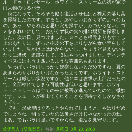
ル・ドゥ・ロンサール、ホワイト・ストリームの我が家で
は大物のつるバラ。
秋になって、そろそろ庭も復活させねばと株元の落ち葉
を掃除したのです。すると、あやしいおがくずのようなも
の。あっ、やられたと思い穴を探すが、みつからない。ゴ
ミをきれいにして、おがくず状の糞の排出場所を探索しま
した。次の日、見つけました。３本とも根元よりもすこし
上のあたりに、ずっと樹皮の下を上りながら食い荒らして
いました。見かけ上はわからないし、ちょうど見えないあ
たりに潜伏。追跡をして、３匹やっつけました。ディンテ
ィベスにはもう１匹いるような雰囲気もあります。
やっぱりバラはしっかり観察しないとだめですね。夏の
あきらめサボりがいけなかったようです。ホワイト・スト
リームは厳しい状況ですが、他２本は攻撃が上部だったの
で、全部枯れてしまう可能性は低いと思います。ホワイ
ト・ストリームは全ての枝に被害が進んでいたので、微妙
です。シュートが春出てくれることを期待するしかなさそ
うです。
でも、形成層はぐるっとやられてしまうと、やはりだめ
でしょうね。弱っていたのは暑さだけじゃなかったのね。
まあ、でもバラは強いですからね。復活を見守ります。
佐塚秀人（研究室長）
時刻:
月曜日, 9月 29, 2008