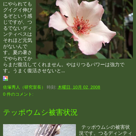
にやられても
グイグイ伸び
るぞという感
じですが、つ
るでないディ
ンティベスは
それほど元気
がないんで
す。夏の暑さ
でやられてか
らまだ復活してくれません。やはりつるパワーは強力で
す。うまく復活させないと...
佐塚秀人（研究室長）
時刻:
木曜日, 10月 02, 2008
0 件のコメント:
テッポウムシ被害状況
テッポウムシの被害状
況です。つるディンティ