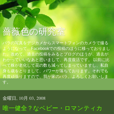
薔薇色の研究室
バラの写真をデジカメからスマートフォンのカメラで撮る
ようになって、Facebookでの投稿のほうに移っておりまし
た。改めて、過去の投稿をみるとブログのほうが、過去が
わかっていいなあと思いまして、再度復活です。 以前に比
べて株が老化して花の数も減ってしまっていますし、私自
身も歳をとりまして、パワーが落ちております。それでも
再度頑張りますので、我が家のバラ、よろしくお願いしま
す。
金曜日, 10月 03, 2008
唯一健全？なベビー・ロマンティカ