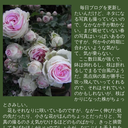
毎日ブログを更新し
たいんだけど、ネタにな
る写真も撮っていないの
で、なかなか手が動かな
い。まだ載せていない春
の写真はいっぱいあるの
ですが、何か今の時期に
合わないような気がし
て、気が乗らない。
ここ数日風が強くで、
鉢は倒れるし、枝は折れ
るしでまるで台風のよう
だ。黒点病の葉が勝手に
吹っ飛んでいってくれる
ので、それはそれでいい
のかもしれないが、枝ば
かりになった株がちょっ
とさみしい。
花もそれなりに咲いているのですが、ながーく伸びた枝
の先だったり、小さな花がほんのちょっとだったりと、写
真の撮るのさえ気がひけるほどのものばかり、きっと摘蕾
してあげたほふがいいのでしょうが、なにぶんも手入れを