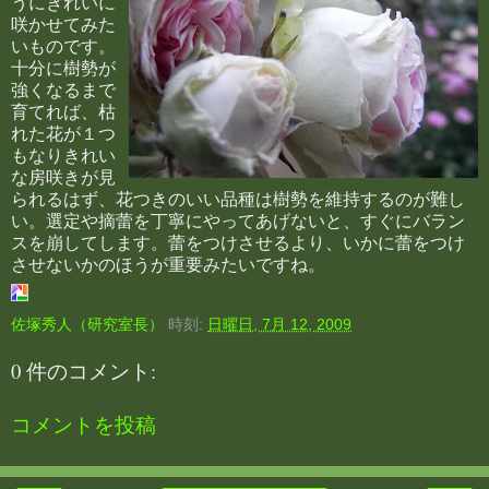
うにきれいに
咲かせてみた
いものです。
十分に樹勢が
強くなるまで
育てれば、枯
れた花が１つ
もなりきれい
な房咲きが見
られるはず、花つきのいい品種は樹勢を維持するのが難し
い。選定や摘蕾を丁寧にやってあげないと、すぐにバラン
スを崩してします。蕾をつけさせるより、いかに蕾をつけ
させないかのほうが重要みたいですね。
佐塚秀人（研究室長）
時刻:
日曜日, 7月 12, 2009
0 件のコメント:
コメントを投稿