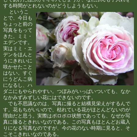
する時間がとれないのがどうしようもない。
というこ
とで、今日も
ちょっと前の
写真をもって
きた。ミミ・
エデンです。
実はミミ・エ
デンをほんと
うにきれいに
咲かせたこと
はない。すぐ
にうどんこ病
になるし、ハ
ダニにもやられやすい。つぼみがいっぱいついても、なか
なかみずみずしい花にはできないのです。
でも不思議なのは、写真に撮ると結構見栄えがするんで
す。花もちがいいので、枯れている花がほとんどないのが
理由だと思う。実際はボロボロ状態であっても、なぜか写
真に撮るときれいなのである。この写真もほとんどお蔵入
りになる写真なのですが、今の花のない時期に見ると、そ
こそこきれいなのである。