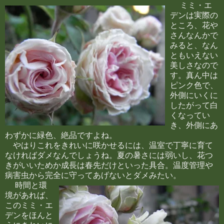
ミミ・エ
デンは実際の
ところ、花や
さんなんかで
みると、なん
ともいえない
美しさなので
す。真ん中は
ピンク色で、
外側にいくに
したがって白
くなってい
き、外側にあ
わずかに緑色、絶品ですよね。
やはりこれをきれいに咲かせるには、温室で丁寧に育て
なければダメなんでしょうね。夏の暑さには弱いし、花つ
きがいいためか成長は春先だけといった具合。温度管理や
病害虫から完全に守ってあげないとダメみたい。
時間と環
境があれば、
このミミ・エ
デンをほんと