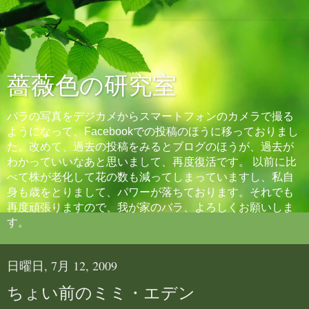
薔薇色の研究室
バラの写真をデジカメからスマートフォンのカメラで撮る
ようになって、Facebookでの投稿のほうに移っておりまし
た。改めて、過去の投稿をみるとブログのほうが、過去が
わかっていいなあと思いまして、再度復活です。 以前に比
べて株が老化して花の数も減ってしまっていますし、私自
身も歳をとりまして、パワーが落ちております。それでも
再度頑張りますので、我が家のバラ、よろしくお願いしま
す。
日曜日, 7月 12, 2009
ちょい前のミミ・エデン