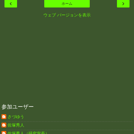
‹
›
ホーム
ウェブ バージョンを表示
参加ユーザー
さづゆう
佐塚秀人
佐塚秀人（研究室長）