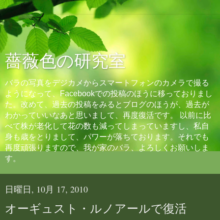
薔薇色の研究室
バラの写真をデジカメからスマートフォンのカメラで撮る
ようになって、Facebookでの投稿のほうに移っておりまし
た。改めて、過去の投稿をみるとブログのほうが、過去が
わかっていいなあと思いまして、再度復活です。 以前に比
べて株が老化して花の数も減ってしまっていますし、私自
身も歳をとりまして、パワーが落ちております。それでも
再度頑張りますので、我が家のバラ、よろしくお願いしま
す。
日曜日, 10月 17, 2010
オーギュスト・ルノアールで復活