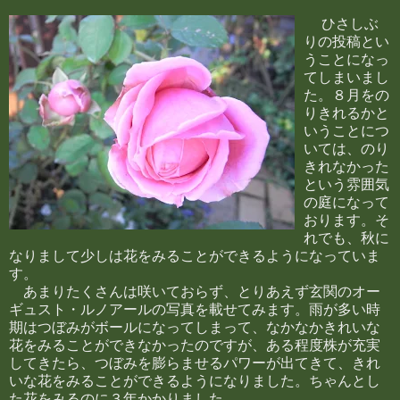
ひさしぶ
りの投稿とい
うことになっ
てしまいまし
た。８月をの
りきれるかと
いうことにつ
いては、のり
きれなかった
という雰囲気
の庭になって
おります。そ
れでも、秋に
なりまして少しは花をみることができるようになっていま
す。
あまりたくさんは咲いておらず、とりあえず玄関のオー
ギュスト・ルノアールの写真を載せてみます。雨が多い時
期はつぼみがボールになってしまって、なかなかきれいな
花をみることができなかったのですが、ある程度株が充実
してきたら、つぼみを膨らませるパワーが出てきて、きれ
いな花をみることができるようになりました。ちゃんとし
た花をみるのに３年かかりました。