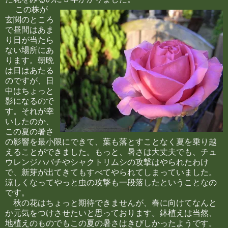
この株が
玄関のところ
で昼間はあま
り日が当たら
ない場所にあ
ります。朝晩
は日はあたる
のですが、日
中はちょっと
影になるので
す。それが幸
いしたのか、
この夏の暑さ
の影響を最小限にできて、葉も落とすことなく夏を乗り越
えることができました。もっと、暑さは大丈夫でも、チュ
ウレンジハバチやシャクトリムシの攻撃はやられたわけ
で、新芽が出てきてもすべてやられてしまっていました。
涼しくなってやっと虫の攻撃も一段落したということなの
です。
秋の花はちょっと期待できませんが、春に向けてなんと
か元気をつけさせたいと思っております。鉢植えは当然、
地植えのものでもこの夏の暑さはきびしかったようです。