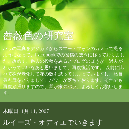
薔薇色の研究室
バラの写真をデジカメからスマートフォンのカメラで撮る
ようになって、Facebookでの投稿のほうに移っておりまし
た。改めて、過去の投稿をみるとブログのほうが、過去が
わかっていいなあと思いまして、再度復活です。 以前に比
べて株が老化して花の数も減ってしまっていますし、私自
身も歳をとりまして、パワーが落ちております。それでも
再度頑張りますので、我が家のバラ、よろしくお願いしま
す。
木曜日, 1月 11, 2007
ルイーズ・オディエでいきます