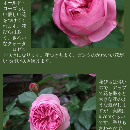
オールド・
ローズらし
い優しい花
をつけてく
れます。花
びらは多
く、きれい
なクォータ
ー・ロゼッ
ト咲きになります。花つきもよく、ピンクのかわいい花が
いっぱい咲き続けます。
花びらは薄い
ので、アップ
で花を撮ると
大きな花のよ
うな気がしま
すが、実際は
6,7cmぐらい
です。香りも
さわやかで、