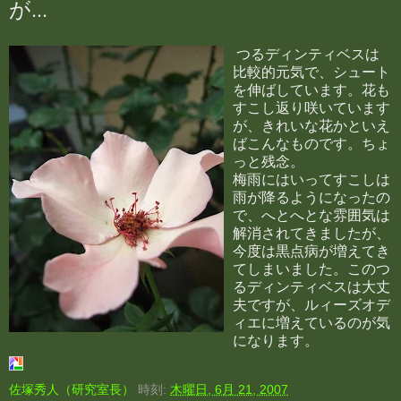
が...
つるディンティベスは
比較的元気で、シュート
を伸ばしています。花も
すこし返り咲いています
が、きれいな花かといえ
ばこんなものです。ちょ
っと残念。
梅雨にはいってすこしは
雨が降るようになったの
で、へとへとな雰囲気は
解消されてきましたが、
今度は黒点病が増えてき
てしまいました。このつ
るディンティベスは大丈
夫ですが、ルィーズオデ
ィエに増えているのが気
になります。
佐塚秀人（研究室長）
時刻:
木曜日, 6月 21, 2007