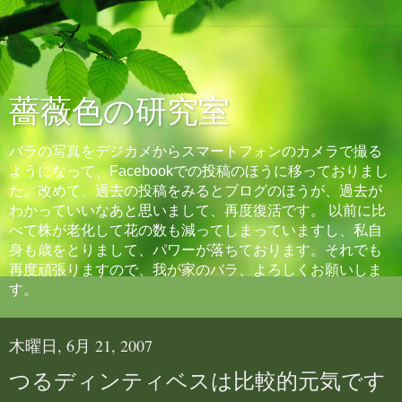
薔薇色の研究室
バラの写真をデジカメからスマートフォンのカメラで撮る
ようになって、Facebookでの投稿のほうに移っておりまし
た。改めて、過去の投稿をみるとブログのほうが、過去が
わかっていいなあと思いまして、再度復活です。 以前に比
べて株が老化して花の数も減ってしまっていますし、私自
身も歳をとりまして、パワーが落ちております。それでも
再度頑張りますので、我が家のバラ、よろしくお願いしま
す。
木曜日, 6月 21, 2007
つるディンティベスは比較的元気です