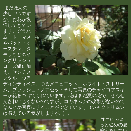
まだほんの
少しづつです
が、お花が復
活してきてい
ます。グラハ
ム・トーマス
やパット・オ
ースチン、タ
モラなどのイ
ングリッシュ
ローズ組に加
え、センチメ
ンタル、つる
ディンティベス、つるメニュエット、ホワイト・ストリー
ム、ブラッシュ・ノアゼットそして写真のチャイコフスキ
ーが花をつけてくれています。花はまだ夏の花で、ぜんぜ
んきれいじゃないのですが、コガネムシの攻撃がないので
なんとか写真にすることができています（シャクトリムシ
は増えている気がしますが...）。
昨日はちょ
っと遅めの夏
剪定をしてい