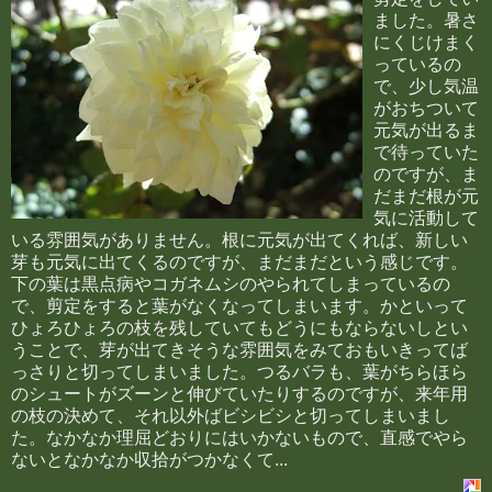
ました。暑さ
にくじけまく
っているの
で、少し気温
がおちついて
元気が出るま
で待っていた
のですが、ま
だまだ根が元
気に活動して
いる雰囲気がありません。根に元気が出てくれば、新しい
芽も元気に出てくるのですが、まだまだという感じです。
下の葉は黒点病やコガネムシのやられてしまっているの
で、剪定をすると葉がなくなってしまいます。かといって
ひょろひょろの枝を残していてもどうにもならないしとい
うことで、芽が出てきそうな雰囲気をみておもいきってば
っさりと切ってしまいました。つるバラも、葉がちらほら
のシュートがズーンと伸びていたりするのですが、来年用
の枝の決めて、それ以外ばビシビシと切ってしまいまし
た。なかなか理屈どおりにはいかないもので、直感でやら
ないとなかなか収拾がつかなくて...