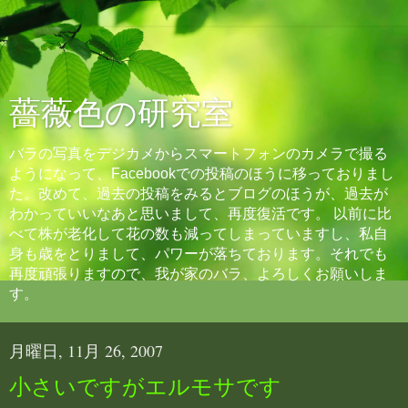
薔薇色の研究室
バラの写真をデジカメからスマートフォンのカメラで撮る
ようになって、Facebookでの投稿のほうに移っておりまし
た。改めて、過去の投稿をみるとブログのほうが、過去が
わかっていいなあと思いまして、再度復活です。 以前に比
べて株が老化して花の数も減ってしまっていますし、私自
身も歳をとりまして、パワーが落ちております。それでも
再度頑張りますので、我が家のバラ、よろしくお願いしま
す。
月曜日, 11月 26, 2007
小さいですがエルモサです