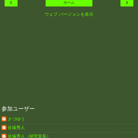
‹
›
ホーム
ウェブ バージョンを表示
参加ユーザー
さづゆう
佐塚秀人
佐塚秀人（研究室長）