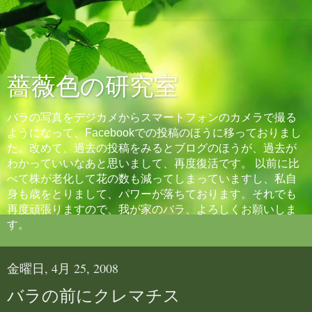
薔薇色の研究室
バラの写真をデジカメからスマートフォンのカメラで撮る
ようになって、Facebookでの投稿のほうに移っておりまし
た。改めて、過去の投稿をみるとブログのほうが、過去が
わかっていいなあと思いまして、再度復活です。 以前に比
べて株が老化して花の数も減ってしまっていますし、私自
身も歳をとりまして、パワーが落ちております。それでも
再度頑張りますので、我が家のバラ、よろしくお願いしま
す。
金曜日, 4月 25, 2008
バラの前にクレマチス