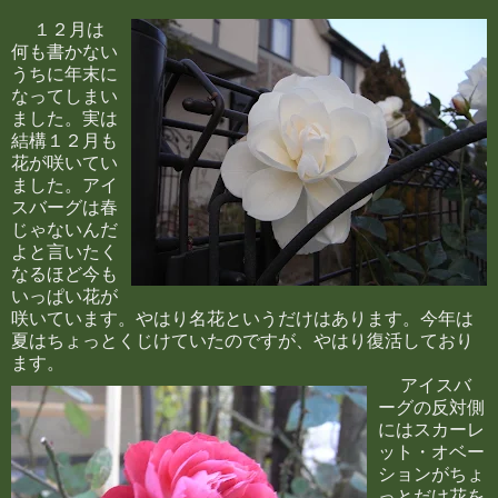
１２月は
何も書かない
うちに年末に
なってしまい
ました。実は
結構１２月も
花が咲いてい
ました。アイ
スバーグは春
じゃないんだ
よと言いたく
なるほど今も
いっぱい花が
咲いています。やはり名花というだけはあります。今年は
夏はちょっとくじけていたのですが、やはり復活しており
ます。
アイスバ
ーグの反対側
にはスカーレ
ット・オベー
ションがちょ
っとだけ花を