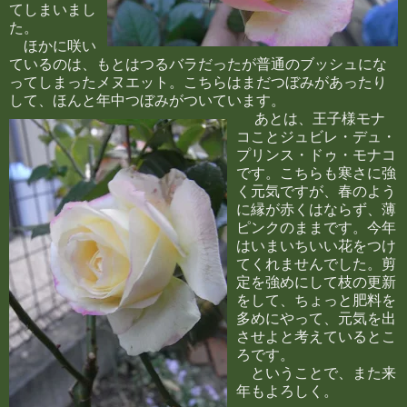
てしまいまし
た。
ほかに咲い
ているのは、もとはつるバラだったが普通のブッシュにな
ってしまったメヌエット。こちらはまだつぼみがあったり
して、ほんと年中つぼみがついています。
あとは、王子様モナ
コことジュビレ・デュ・
プリンス・ドゥ・モナコ
です。こちらも寒さに強
く元気ですが、春のよう
に縁が赤くはならず、薄
ピンクのままです。今年
はいまいちいい花をつけ
てくれませんでした。剪
定を強めにして枝の更新
をして、ちょっと肥料を
多めにやって、元気を出
させよと考えているとこ
ろです。
ということで、また来
年もよろしく。