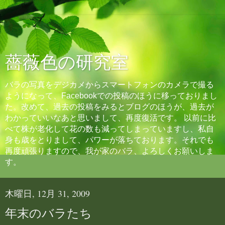
薔薇色の研究室
バラの写真をデジカメからスマートフォンのカメラで撮る
ようになって、Facebookでの投稿のほうに移っておりまし
た。改めて、過去の投稿をみるとブログのほうが、過去が
わかっていいなあと思いまして、再度復活です。 以前に比
べて株が老化して花の数も減ってしまっていますし、私自
身も歳をとりまして、パワーが落ちております。それでも
再度頑張りますので、我が家のバラ、よろしくお願いしま
す。
木曜日, 12月 31, 2009
年末のバラたち