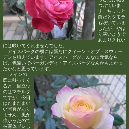
つけていま
す。ちょっと
前だとタモラ
も咲いていま
したが、やは
り寒いようで
あまりきれい
には咲いてくれませんでした。
アイスバーグの横には新たにクィーン・オブ・スウェー
デンを植えています。アイスバーグがこんなに元気なら
ば、色違いでバーガンディ・アイスバーグなんかもよかっ
たかなと思っています。
メインの
庭に移ってく
ると、目立つ
のはマチルダ
ですが、今日
はたまたまい
い写真があり
ません。風が
強かったので
被写体ブレし