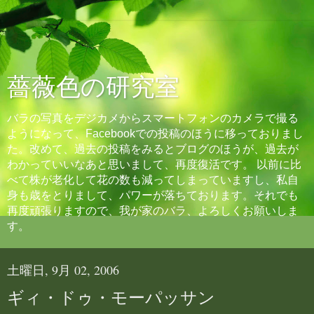
薔薇色の研究室
バラの写真をデジカメからスマートフォンのカメラで撮る
ようになって、Facebookでの投稿のほうに移っておりまし
た。改めて、過去の投稿をみるとブログのほうが、過去が
わかっていいなあと思いまして、再度復活です。 以前に比
べて株が老化して花の数も減ってしまっていますし、私自
身も歳をとりまして、パワーが落ちております。それでも
再度頑張りますので、我が家のバラ、よろしくお願いしま
す。
土曜日, 9月 02, 2006
ギィ・ドゥ・モーパッサン