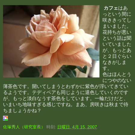
カフェ
はあ
っという間に
咲ききってし
まいました。
花持ちが悪い
という話は聞
いていました
が、もっとあ
と２日ぐらい
なきがしま
す。
色はほんとう
につやのない
薄茶色です。開いてしまうとわずかに紫色が浮いてきてい
るようです。テディベアも同じように退色していくのです
が、もっと淡白なうす茶色をしています。一輪だけだと、
いまいち地味すぎる感じですね。まあ、房咲きは秋まで待
ちましょうかね？
佐塚秀人（研究室長）
時刻:
日曜日, 4月 15, 2007