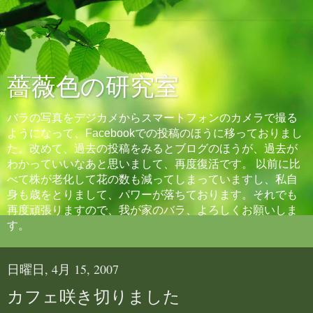
薔薇色の研究室
バラの写真をデジカメからスマートフォンのカメラで撮る
ようになって、Facebookでの投稿のほうに移っておりまし
た。改めて、過去の投稿をみるとブログのほうが、過去が
わかっていいなあと思いまして、再度復活です。 以前に比
べて株が老化して花の数も減ってしまっていますし、私自
身も歳をとりまして、パワーが落ちております。それでも
再度頑張りますので、我が家のバラ、よろしくお願いしま
す。
日曜日, 4月 15, 2007
カフェ咲き切りました