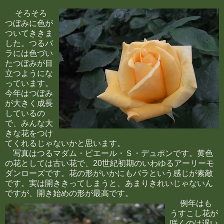
そろそろ
つぼみに色が
ついてききま
した。つるバ
ラには色づい
たつぼみが目
立つようにな
っています。
今年はつぼみ
が大きく成長
しているの
で、みんな大
きな花をつけ
てくれるじゃないかと思います。
写真はつるマダム・ピエール・Ｓ・デュポンです。黄色
の花としては古い花で、20世紀初期のいわゆるアーリーモ
ダンローズです。花の形がいかにもバラという感じが素敵
です。実は開ききってしまうと、あまりきれいじゃないん
ですが、開き始めの形が最高です。
例年はも
うすこし花が
咲くのは遅い