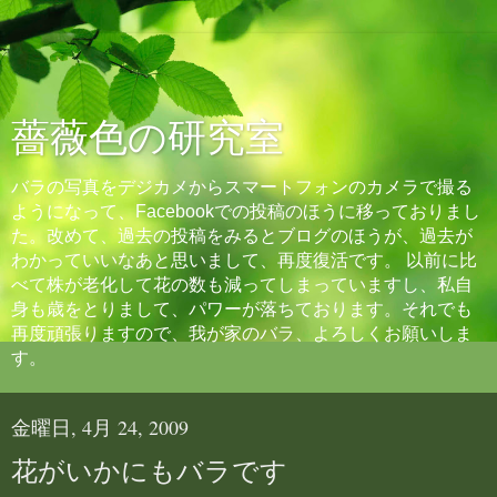
薔薇色の研究室
バラの写真をデジカメからスマートフォンのカメラで撮る
ようになって、Facebookでの投稿のほうに移っておりまし
た。改めて、過去の投稿をみるとブログのほうが、過去が
わかっていいなあと思いまして、再度復活です。 以前に比
べて株が老化して花の数も減ってしまっていますし、私自
身も歳をとりまして、パワーが落ちております。それでも
再度頑張りますので、我が家のバラ、よろしくお願いしま
す。
金曜日, 4月 24, 2009
花がいかにもバラです