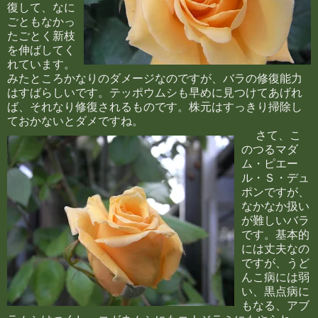
復して、なに
ごともなかっ
たごとく新枝
を伸ばしてく
れています。
みたところかなりのダメージなのですが、バラの修復能力
はすばらしいです。テッポウムシも早めに見つけてあげれ
ば、それなり修復されるものです。株元はすっきり掃除し
ておかないとダメですね。
さて、こ
のつるマダ
ム・ピエー
ル・Ｓ・デュ
ポンですが、
なかなか扱い
が難しいバラ
です。基本的
には丈夫なの
ですが、うど
んこ病には弱
い、黒点病に
もなる、アブ