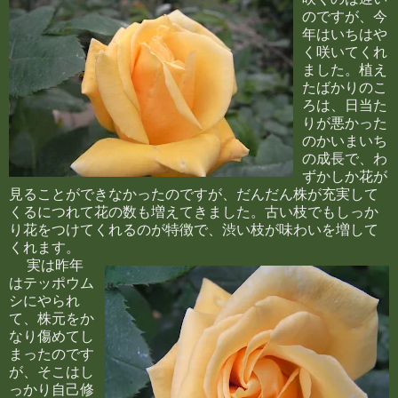
のですが、今
年はいちはや
く咲いてくれ
ました。植え
たばかりのこ
ろは、日当た
りが悪かった
のかいまいち
の成長で、わ
ずかしか花が
見ることができなかったのですが、だんだん株が充実して
くるにつれて花の数も増えてきました。古い枝でもしっか
り花をつけてくれるのが特徴で、渋い枝が味わいを増して
くれます。
実は昨年
はテッポウム
シにやられ
て、株元をか
なり傷めてし
まったのです
が、そこはし
っかり自己修