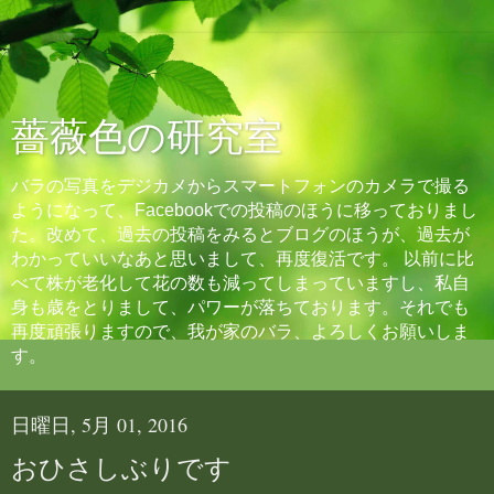
薔薇色の研究室
バラの写真をデジカメからスマートフォンのカメラで撮る
ようになって、Facebookでの投稿のほうに移っておりまし
た。改めて、過去の投稿をみるとブログのほうが、過去が
わかっていいなあと思いまして、再度復活です。 以前に比
べて株が老化して花の数も減ってしまっていますし、私自
身も歳をとりまして、パワーが落ちております。それでも
再度頑張りますので、我が家のバラ、よろしくお願いしま
す。
日曜日, 5月 01, 2016
おひさしぶりです