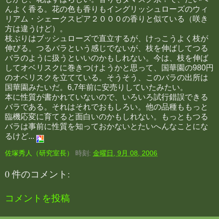
んよく香る。花の色も香りもイングリッシュローズのウィ
リアム・シェークスピア２０００の香りと似ている（咲き
方は違うけど）。
枝ぶりはブッシュローズで直立するが、けっこうよく枝が
伸びる。つるバラという感じでないが、枝を伸ばしてつる
バラのように扱うといいのかもしれない。今は、枝を伸ば
してオベリスクに巻きつけようかと思って、国華園の980円
のオベリスクを立てている。そうそう、このバラの出所は
国華園みたいだ。6,7年前に安売りしていたみたい。
本に性質が書かれていないので、いろいろ試行錯誤できる
バラである。それはそれでおもしろい。他の品種ももっと
臨機応変に育てると面白いのかもしれない。もっともつる
バラは事前に性質を知っておかないとたいへんなことにな
るけど...
佐塚秀人（研究室長）
時刻:
金曜日, 9月 08, 2006
0 件のコメント:
コメントを投稿