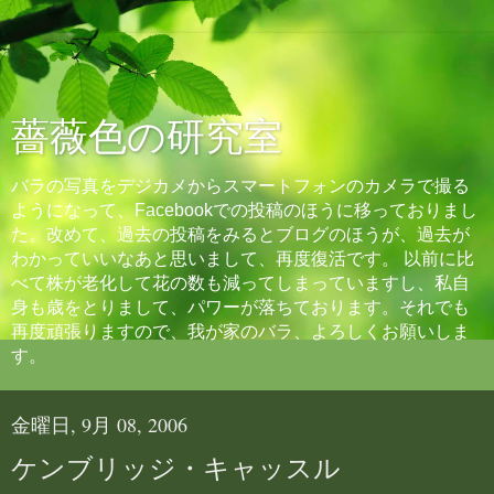
薔薇色の研究室
バラの写真をデジカメからスマートフォンのカメラで撮る
ようになって、Facebookでの投稿のほうに移っておりまし
た。改めて、過去の投稿をみるとブログのほうが、過去が
わかっていいなあと思いまして、再度復活です。 以前に比
べて株が老化して花の数も減ってしまっていますし、私自
身も歳をとりまして、パワーが落ちております。それでも
再度頑張りますので、我が家のバラ、よろしくお願いしま
す。
金曜日, 9月 08, 2006
ケンブリッジ・キャッスル