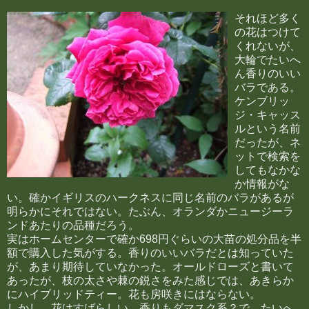
それほど多く
の花はつけて
くれないが、
大輪でたいへ
ん香りのいい
バラである。
ケンブリッ
ジ・キャッス
ルという名前
だったが、ネ
ットで検索を
してもなかな
か情報がな
い。確かイギリスのハークネスに同じ名前のバラがあるが
明らかにそれではない。たぶん、オランダかニュージーラ
ンドあたりの品種だろう。
実はホームセンターで確か698円ぐらいの大苗の処分品を半
額で購入した気がする。香りのいいバラだとは知っていた
が、あまり期待していなかった。オールドローズと書いて
あったが、枝の太さや棘の鋭さをみた感じでは、あきらか
にハイブリッドティー。花も房咲きにはならない。
しかし、花はすばらしい。香りもダマスク系？で、たいへ