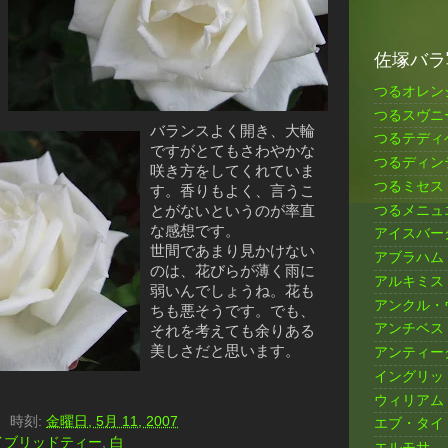
佐塚バラ
つるオレン
つるスヴニ
バランスよく開き、大輪
つるテディ
ですがとてもさわやかな
つるディン
咲き方をしてくれていま
つるミセス
す。香りもよく、言うこ
つるメニュ
とがないというのが率直
な感想です。
アイスバー
世間であまり見かけない
アブラハム
のは、花びらが薄く雨に
アルキミス
弱いんでしょうね。花も
アンクル・
ちも悪そうです。でも、
アンチベス
それを考えても余りある
美しさだと思います。
アンティー
イングリッ
ウィリアム
）
時刻:
金曜日, 5月 11, 2007
エブ・タイ
イブリッドティー
,
白
エルモサ