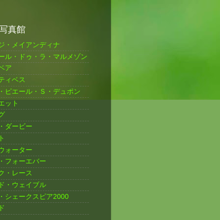
写真館
ジ・メイアンディナ
ール・ドゥ・ラ・マルメゾン
ベア
ティベス
・ピエール・Ｓ・デュポン
エット
グ
・ダービー
ト
ウォーター
・フォーエバー
ク・レース
ド・ウェイブル
・シェークスピア2000
ド