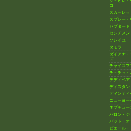
ジュビレ・
コ
スカーレッ
スプレー・
セプタード
センチメン
ソレイユ・
タモラ
ダイアナ・
ズ
チャイコフ
チュチュ・
テディベア
ディスタン
ディンティ
ニューヨー
ネプチュー
バロン・ジ
パット・オ
ピエール・