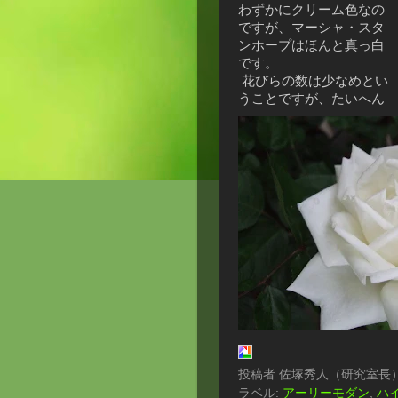
わずかにクリーム色なの
ですが、マーシャ・スタ
ンホープはほんと真っ白
です。
花びらの数は少なめとい
うことですが、たいへん
投稿者
佐塚秀人（研究室長
ラベル:
アーリーモダン
,
ハ