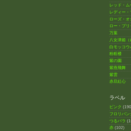
レッド・ム
レディー・
ローズ・オ
ロー・ブリ
万葉
八女津姫（
白モッコウ
粉粧楼
紫の園
紫燕飛舞
紫雲
赤旦紅心
ラベル
ピンク
(190
フロリバン
つるバラ
(1
赤
(102)