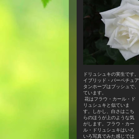
ドリュシュキの実生です。
イブリッド・パーペチュア
タンホープはブッシュで、
ています。
花はフラウ・カール・ド
リュシュキと似ていま
す。しかし、白さはこち
らのほうが上のような気
がします。フラウ・カー
ル・ドリュシュキはいろ
いろ写真でみた感じでは