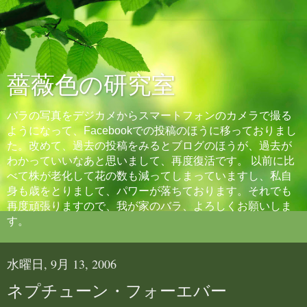
薔薇色の研究室
バラの写真をデジカメからスマートフォンのカメラで撮る
ようになって、Facebookでの投稿のほうに移っておりまし
た。改めて、過去の投稿をみるとブログのほうが、過去が
わかっていいなあと思いまして、再度復活です。 以前に比
べて株が老化して花の数も減ってしまっていますし、私自
身も歳をとりまして、パワーが落ちております。それでも
再度頑張りますので、我が家のバラ、よろしくお願いしま
す。
水曜日, 9月 13, 2006
ネプチューン・フォーエバー