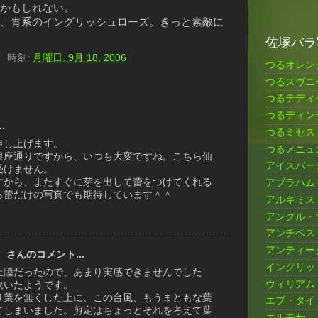
かもしれない。
、青系のイングリッシュローズ。きっと素敵に
佐塚バラ
）
時刻:
月曜日, 9月 18, 2006
つるオレン
つるスヴニ
つるテディ
つるディン
.
つるミセス
申し上げます。
つるメニュ
銀座通りですから、いつも大変ですね。こちら仙
アイスバー
受けません。
すから、またすぐに芽を出して蕾をつけてくれる
アブラハム
ら蕾だけの写真でも期待しています＾＾
アルキミス
アンクル・
アンチベス
アンティー
）
さんのコメント...
イングリッ
上陸だったので、あまり実感できませんでした
ウィリアム
吹いたようです。
り葉を無くした上に、この台風、もうまともな葉
エブ・タイ
てしまいました。剪定はちょっとそれを考えて葉
エルモサ