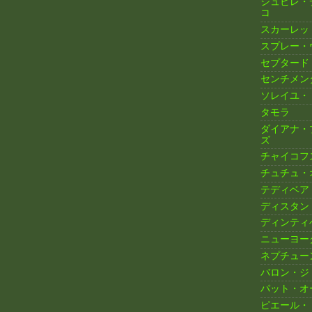
ジュビレ・
コ
スカーレッ
スプレー・
セプタード
センチメン
ソレイユ・
タモラ
ダイアナ・
ズ
チャイコフ
チュチュ・
テディベア
ディスタン
ディンティ
ニューヨー
ネプチュー
バロン・ジ
パット・オ
ピエール・