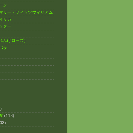
ーン
マリー・フィッツウィリアム
オサカ
ッター
れんげローズ）
バラ
)
ダ
(118)
03)