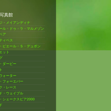
写真館
ジ・メイアンディナ
ール・ドゥ・ラ・マルメゾン
ベア
ティベス
・ピエール・Ｓ・デュポン
エット
グ
・ダービー
ト
ウォーター
・フォーエバー
ク・レース
ド・ウェイブル
・シェークスピア2000
ド