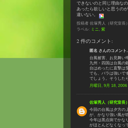
できないのと同じ理由なの
あったら欲しいと思うのが
違いない。
投稿者
佐塚秀人（研究室長
ラベル:
ミニ
,
紫
2 件のコメント:
匿名 さんのコメント..
台風被害、お見舞い
九州・四国は台風の
台はめったに直撃は
でも、バラは強いで
でしょう。そうした
月曜日, 9月 18, 2006
佐塚秀人（研究室長
今回の台風は夕方の
が、かなり強い風が
今年は黒点病でかな
がほとんどなくなっ