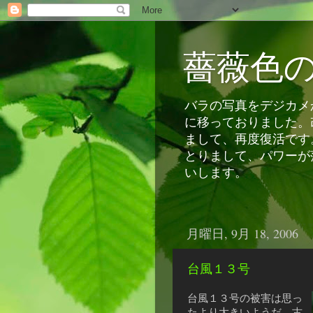
薔薇色
バラの写真をデジカメか
に移っておりました。
まして、再度復活です
とりまして、パワーが
いします。
月曜日, 9月 18, 2006
台風１３号
台風１３号の被害は思っ
たより大きいようだ。古