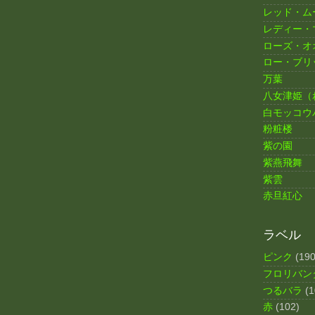
レッド・ム
レディー・
ローズ・オ
ロー・ブリ
万葉
八女津姫（
白モッコウ
粉粧楼
紫の園
紫燕飛舞
紫雲
赤旦紅心
ラベル
ピンク
(190
フロリバン
つるバラ
(1
赤
(102)