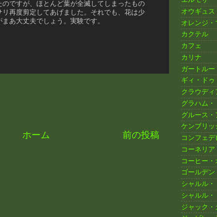
たのですが、ほとんど葉が全滅してしまったもの
オウギュス
サリ再度剪定してあげました。それでも、花は少
がまあ大丈夫でしょう。実験です。
オレンジ・
カクテル
カフェ
カリナ
ガートルー
ギィ・ドゥ
クラウディ
グラハム・
グルース・
ケンブリッ
ホーム
前の投稿
コンフェデ
コーネリア
コーヒー・
ゴールデン
シャルル・
シャルル・
ジャック・