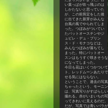
い葉っぱが吹っ飛ぶのは
しかたないと思っていた
が、この前剪定をした後
に出てきた新芽がみんな
台風の風でやられてしま
った。つぼみがついてい
たパットオースチンやジ
ュビレ・デュ・プリン
ス・ド・モナコなどは、
みんなつぼみが落ちてし
まった。特にパットオー
スンはもうすぐ咲きそうな
になってしまった。
今日も花はいくつかついて
ト、レッドムーンあたりで
せる気にはならない。
ということで、過去の写真
ちゃったという、モーニン
は、写真写りがすばらしい
撮れる。赤がいまいちの写
ってきれいに見えるのだ。
だが、写真では青いバラが