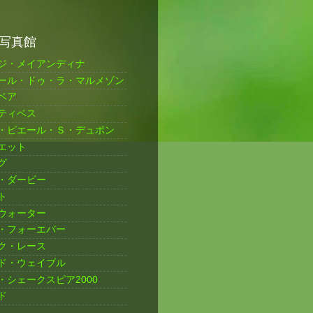
写真館
ジ・メイアンディナ
ール・ドゥ・ラ・マルメゾン
ベア
ティベス
・ピエール・Ｓ・デュポン
エット
グ
・ダービー
ト
ウォーター
・フォーエバー
ク・レース
ド・ウェイブル
・シェークスピア2000
ド