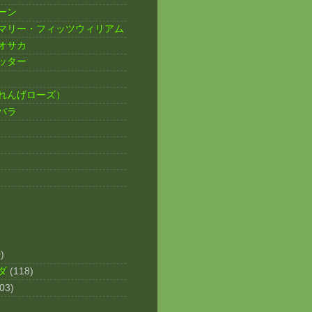
ーン
マリー・フィッツウィリアム
オサカ
ッター
れんげローズ）
バラ
)
ダ
(118)
03)