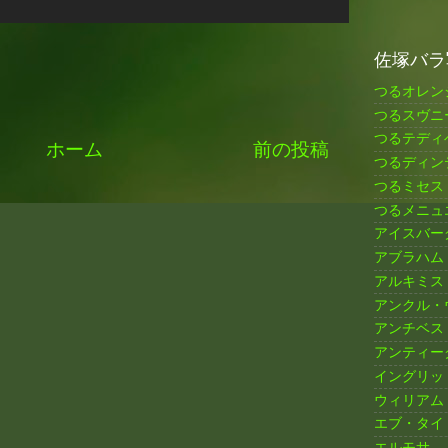
佐塚バラ
つるオレン
つるスヴニ
つるテディ
ホーム
前の投稿
つるディン
つるミセス
つるメニュ
アイスバー
アブラハム
アルキミス
アンクル・
アンチベス
アンティー
イングリッ
ウィリアム
エブ・タイ
エルモサ