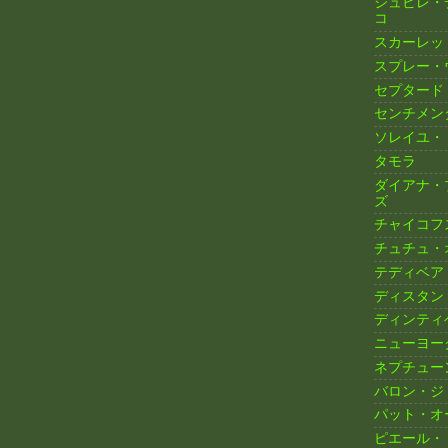
ジュビレ・
コ
スカーレッ
スプレー・
セプタード
センチメン
ソレイユ・
タモラ
ダイアナ・
ズ
チャイコフ
チュチュ・
テディベア
ディスタン
ディンティ
ニューヨー
ネプチュー
バロン・ジ
パット・オ
ピエール・