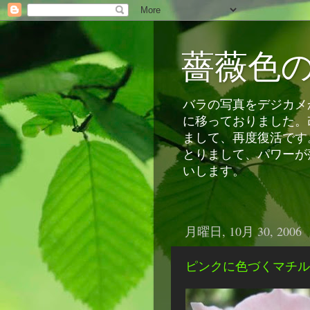
薔薇色
バラの写真をデジカメか
に移っておりました。
まして、再度復活です
とりまして、パワーが
いします。
月曜日, 10月 30, 2006
ピンクに色づくマチル