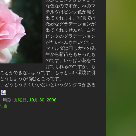
な色なのですが、秋のマ
チルダはピンク色が濃く
出てくれます。写真では
微妙なグラデーションが
出てくれませんが、白と
ピンクのグラデーション
がたいへんきれいです。
マチルダは同じ大学の先
生から新苗をもらったも
のです。いっぱい花をつ
けてくれるのですが、も
ことができないようです。もっといい環境に引
どうしようか悩むところです。
、どうもうまくいかないというジンクスがある
。
）
時刻:
月曜日, 10月 30, 2006
ダ
,
白