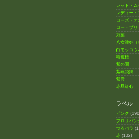
レッド・ム
レディー・
ローズ・オ
ロー・ブリ
万葉
八女津姫（
白モッコウ
粉粧楼
紫の園
紫燕飛舞
紫雲
赤旦紅心
ラベル
ピンク
(190
フロリバン
つるバラ
(1
赤
(102)