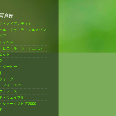
写真館
ジ・メイアンディナ
ール・ドゥ・ラ・マルメゾン
ベア
ティベス
・ピエール・Ｓ・デュポン
エット
グ
・ダービー
ト
ウォーター
・フォーエバー
ク・レース
ド・ウェイブル
・シェークスピア2000
ド