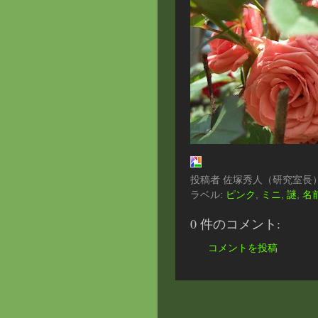
投稿者
佐塚秀人（研究室長
ラベル:
ピンク
,
ミニ
,
謎
,
名
0 件のコメント:
コメントを投稿