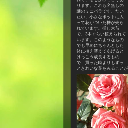
ります。これも名無しの
謎のミニバラです。だい
たい、小さなポットに入
って花がついた株が売ら
れています。挿し木苗
で、3本ぐらい植えられて
います。このようなもの
でも早めにちゃんとした
鉢に植え替えてあげると
けっこう成長するもの
で、買った時よりもずっ
ときれいな花をみることが