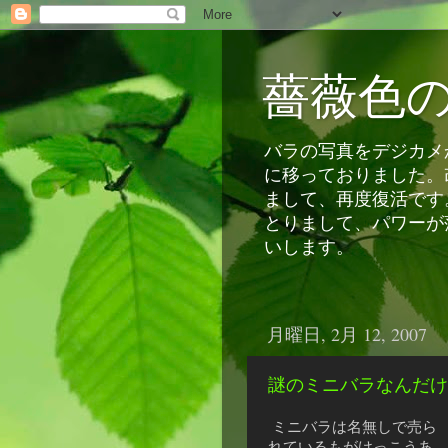
薔薇色
バラの写真をデジカメか
に移っておりました。
まして、再度復活です
とりまして、パワーが
いします。
月曜日, 2月 12, 2007
謎のミニバラなんだけ
ミニバラは名無しで売ら
れているもがけっこうあ