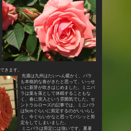
できます。
先週は九州はたいへん暖かく、バラ
も本格的な春がきたと思って、いっせ
いに新芽が吹きはじめました。ミニバ
ラは葉を落として休眠することもな
く、春に突入という雰囲気でした。セ
ントラルローズの記事では、ミニバラ
は5cmぐらいに剪定するのがいいらし
く、今ぐらいかなと思ってバシッと剪
定をしてしまいました。
ミニバラは剪定には強いです。夏暑