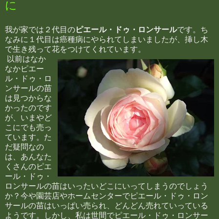
に
我が家では２代目の
ピエール・ドゥ・ロンサール
です。ち
なみに１代目は癌種病にやられてしまいましたが、挿し木
で生き残って花をつけてくれています。
以前はなか
なかピエー
ル・ドゥ・ロ
ンサールの苗
は見つからな
かったのです
が、いまやど
こにでも売っ
ています。た
だ疑問なの
は、あんなた
くさんのピエ
ール・ドゥ・
ロンサールの苗はいったいどこにいってしまうのでしょう
か？今や園芸店やホームセンターでピエール・ドゥ・ロン
サールの苗はいっぱい売られ、どんどん売れていっている
ようです。しかし、私は世間でピエール・ドゥ・ロンサー