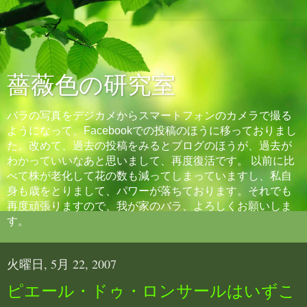
薔薇色の研究室
バラの写真をデジカメからスマートフォンのカメラで撮る
ようになって、Facebookでの投稿のほうに移っておりまし
た。改めて、過去の投稿をみるとブログのほうが、過去が
わかっていいなあと思いまして、再度復活です。 以前に比
べて株が老化して花の数も減ってしまっていますし、私自
身も歳をとりまして、パワーが落ちております。それでも
再度頑張りますので、我が家のバラ、よろしくお願いしま
す。
火曜日, 5月 22, 2007
ピエール・ドゥ・ロンサールはいずこ