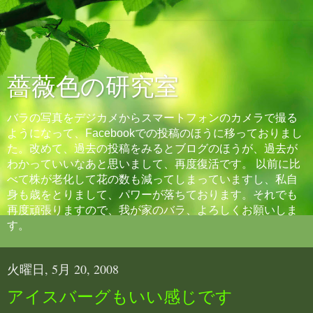
薔薇色の研究室
バラの写真をデジカメからスマートフォンのカメラで撮る
ようになって、Facebookでの投稿のほうに移っておりまし
た。改めて、過去の投稿をみるとブログのほうが、過去が
わかっていいなあと思いまして、再度復活です。 以前に比
べて株が老化して花の数も減ってしまっていますし、私自
身も歳をとりまして、パワーが落ちております。それでも
再度頑張りますので、我が家のバラ、よろしくお願いしま
す。
火曜日, 5月 20, 2008
アイスバーグもいい感じです