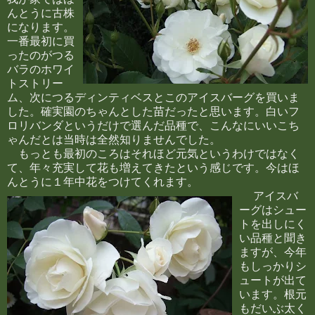
んとうに古株
になります。
一番最初に買
ったのがつる
バラのホワイ
トストリー
ム、次につるディンティベスとこのアイスバーグを買いま
した。確実園のちゃんとした苗だったと思います。白いフ
ロリバンダというだけで選んだ品種で、こんなにいいこち
ゃんだとは当時は全然知りませんでした。
もっとも最初のころはそれほど元気というわけではなく
て、年々充実して花も増えてきたという感じです。今はほ
んとうに１年中花をつけてくれます。
アイスバ
ーグはシュー
トを出しにく
い品種と聞き
ますが、今年
もしっかりシ
ュートが出て
います。根元
もだいぶ太く