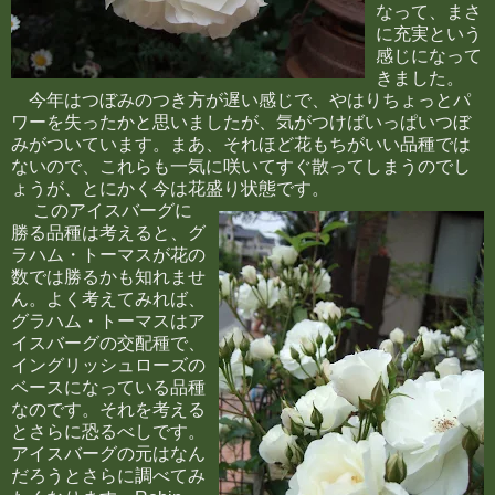
なって、まさ
に充実という
感じになって
きました。
今年はつぼみのつき方が遅い感じで、やはりちょっとパ
ワーを失ったかと思いましたが、気がつけばいっぱいつぼ
みがついています。まあ、それほど花もちがいい品種では
ないので、これらも一気に咲いてすぐ散ってしまうのでし
ょうが、とにかく今は花盛り状態です。
このアイスバーグに
勝る品種は考えると、グ
ラハム・トーマスが花の
数では勝るかも知れませ
ん。よく考えてみれば、
グラハム・トーマスはア
イスバーグの交配種で、
イングリッシュローズの
ベースになっている品種
なのです。それを考える
とさらに恐るべしです。
アイスバーグの元はなん
だろうとさらに調べてみ