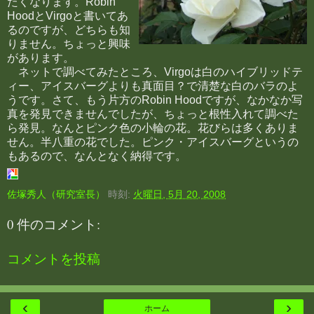
たくなります。Robin
HoodとVirgoと書いてあ
るのですが、どちらも知
りません。ちょっと興味
があります。
ネットで調べてみたところ、Virgoは白のハイブリッドテ
ィー、アイスバーグよりも真面目？で清楚な白のバラのよ
うです。さて、もう片方のRobin Hoodですが、なかなか写
真を発見できませんでしたが、ちょっと根性入れて調べた
ら発見。なんとピンク色の小輪の花。花びらは多くありま
せん。半八重の花でした。ピンク・アイスバーグというの
もあるので、なんとなく納得です。
佐塚秀人（研究室長）
時刻:
火曜日, 5月 20, 2008
0 件のコメント:
コメントを投稿
‹
›
ホーム