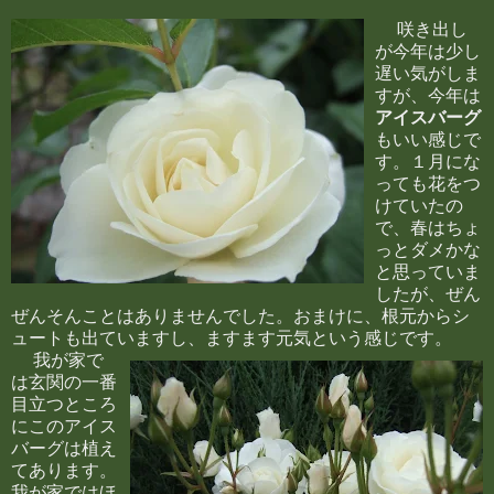
咲き出し
が今年は少し
遅い気がしま
すが、今年は
アイスバーグ
もいい感じで
す。１月にな
っても花をつ
けていたの
で、春はちょ
っとダメかな
と思っていま
したが、ぜん
ぜんそんことはありませんでした。おまけに、根元からシ
ュートも出ていますし、ますます元気という感じです。
我が家で
は玄関の一番
目立つところ
にこのアイス
バーグは植え
てあります。
我が家ではほ