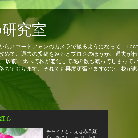
の研究室
らスマートフォンのカメラで撮るようになって、Face
改めて、過去の投稿をみるとブログのほうが、過去がわ
。 以前に比べて株が老化して花の数も減ってしまって
落ちております。それでも再度頑張りますので、我が家
紅心
チャイナといえば
赤旦紅
心
。春にもいっぱい花を