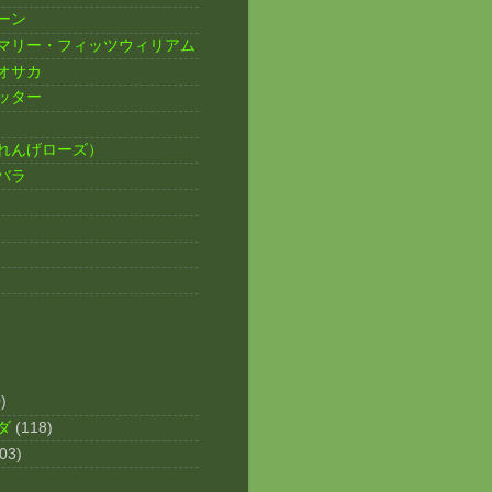
ーン
マリー・フィッツウィリアム
オサカ
ッター
れんげローズ）
バラ
)
ダ
(118)
03)