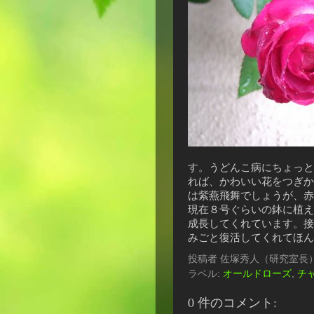
す。うどんこ病にちょっと
れば、かわいい花をつぎか
は紫燕飛舞でしょうが、赤
現在８号ぐらいの鉢に植え
成長してくれています。接
みごと復活してくれてほ
投稿者
佐塚秀人（研究室長
ラベル:
オールドローズ
,
チ
0 件のコメント: