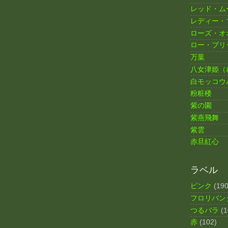
レッド・ム
レディー・
ローズ・オ
ロー・ブリ
万葉
八女津姫（
白モッコウ
粉粧楼
紫の園
紫燕飛舞
紫雲
赤旦紅心
ラベル
ピンク
(190
フロリバン
つるバラ
(1
赤
(102)