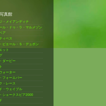
写真館
ジ・メイアンディナ
ール・ドゥ・ラ・マルメゾン
ベア
ティベス
・ピエール・Ｓ・デュポン
エット
グ
・ダービー
ト
ウォーター
・フォーエバー
ク・レース
ド・ウェイブル
・シェークスピア2000
ド