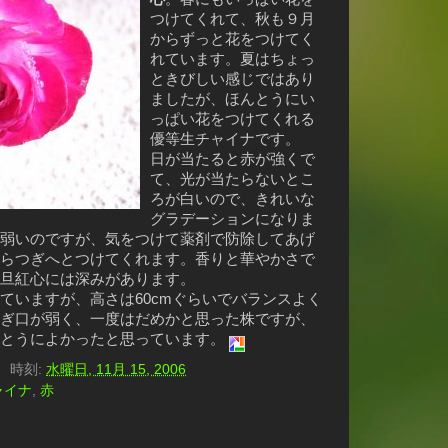
つけてくれて、秋も９月
からずっと花をつけてく
れています。夏はちょっ
ときびしい感じではあり
ましたが、ほんとうにい
っぱい花をつけてくれる
優等生チャイナです。
日が当たると赤が強くで
て、光が当たらないとこ
ろが白いので、きれいな
グラデーションになりま
弱いのですが、気をつけて薬剤で防除してあげ
らつぎへとつけてくれます。香りと華やかさで
旦紅心には深みがあります。
ていますが、高さは60cmぐらいでバランスよく
ぎ口が弱く、一度はだめかと思った株ですが、
んとうによかったと思っています。
）
時刻:
水曜日, 11月 15, 2006
ャイナ
,
赤