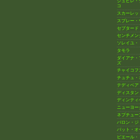
ジュビレ・
コ
スカーレッ
スプレー・
セプタード
センチメン
ソレイユ・
タモラ
ダイアナ・
ズ
チャイコフ
チュチュ・
テディベア
ディスタン
ディンティ
ニューヨー
ネプチュー
バロン・ジ
パット・オ
ピエール・