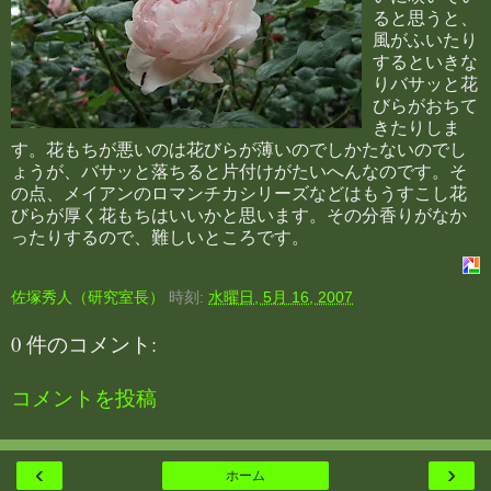
ると思うと、
風がふいたり
するといきな
りバサッと花
びらがおちて
きたりしま
す。花もちが悪いのは花びらが薄いのでしかたないのでし
ょうが、バサッと落ちると片付けがたいへんなのです。そ
の点、メイアンのロマンチカシリーズなどはもうすこし花
びらが厚く花もちはいいかと思います。その分香りがなか
ったりするので、難しいところです。
佐塚秀人（研究室長）
時刻:
水曜日, 5月 16, 2007
0 件のコメント:
コメントを投稿
‹
›
ホーム