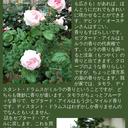
も広さも）があれば、ほ
んとうにだれでもきれい
に咲かせることができま
す。デビッド・オースチ
ンさんはすごい。
香りもすばらしいです。
セプタード・アイルはミ
ルラの香りの代表種で
す。ミルラの香りを調べ
ると没薬（もつやく）の
香りと出てきます。クロ
ーブのような香りらしい
ですが、ちょっと漢方系
の薬の香りがします。我
が家では、タモラ、ディ
スタント・ドラムスがミルラの香りということですが、ど
ちらも微妙に香りが違います。タモラがちょっとフルーテ
ィな香りで、セプタード・アイルはもう少しマイルド香り
です。ディスタント・ドラムスはわずかしか香りませんの
でなんともいえません。
話をセプタード・アイ
ルに戻します。これを買