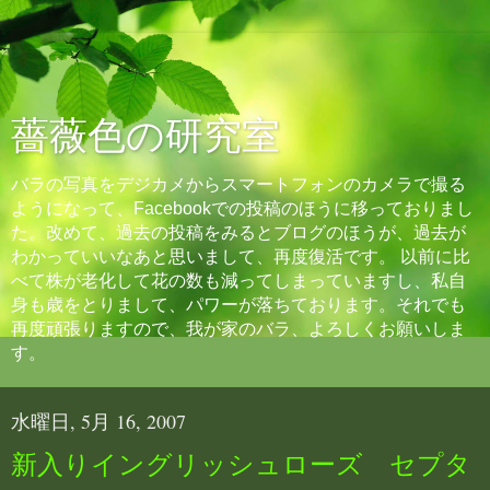
薔薇色の研究室
バラの写真をデジカメからスマートフォンのカメラで撮る
ようになって、Facebookでの投稿のほうに移っておりまし
た。改めて、過去の投稿をみるとブログのほうが、過去が
わかっていいなあと思いまして、再度復活です。 以前に比
べて株が老化して花の数も減ってしまっていますし、私自
身も歳をとりまして、パワーが落ちております。それでも
再度頑張りますので、我が家のバラ、よろしくお願いしま
す。
水曜日, 5月 16, 2007
新入りイングリッシュローズ セプタ