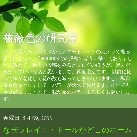
薔薇色の研究室
バラの写真をデジカメからスマートフォンのカメラで撮る
ようになって、Facebookでの投稿のほうに移っておりまし
た。改めて、過去の投稿をみるとブログのほうが、過去が
わかっていいなあと思いまして、再度復活です。 以前に比
べて株が老化して花の数も減ってしまっていますし、私自
身も歳をとりまして、パワーが落ちております。それでも
再度頑張りますので、我が家のバラ、よろしくお願いしま
す。
金曜日, 5月 09, 2008
なぜソレイユ・ドールがどこのホーム