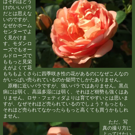
はそれほどう
けのいいバラ
だとは思えな
いのですが、
なぜかホーム
センターでよ
く見かけま
す。モダンロ
ーズでもオー
ルドローズで
ももっと見栄
えがよくて花
もちもよくさらに四季咲き性の花があるのになぜこんなの
がいっぱい売られているのか疑問でしかたありません。
原種に近いバラですが、強いバラではありません。黒点
病には弱く、高温多湿には弱く、それほど樹勢も強くはあ
りません。ロサ・フェティダよりは育てやすいとは思いま
すが、なぜそれほど売られているのでしょう？もっとも、
それほど売られてなかったらもっと高くても買うかもしれ
ません。
ただ、写
真の撮り方に
よってはたい