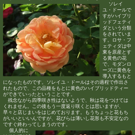
ソレイ
ユ・ドールで
すがハイブリ
ッドフェティ
ダという分類
をされていま
す。ロサ・フ
ェティダは中
東を原産とす
る黄色の花
で、モダンロ
ーズに黄色を
導入するもと
になったものです。ソレイユ・ドールはその過程で作出さ
れたもので、この品種をもとに黄色のハイブリッドティー
ができていったということです。
残念ながら四季咲き性はないようで、秋は花をつけては
くれません。この後もう一度返り咲くとは思いますが、
早々と店じまいをはじめております。もうちょっと花もち
がいいといいんですが、花びらは薄いし花形も不安定なの
ですぐ終わってしまうのです。
個人的に