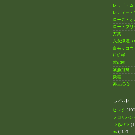
レッド・ム
レディー・
ローズ・オ
ロー・ブリ
万葉
八女津姫（
白モッコウ
粉粧楼
紫の園
紫燕飛舞
紫雲
赤旦紅心
ラベル
ピンク
(190
フロリバン
つるバラ
(1
赤
(102)