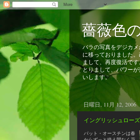
薔薇色
バラの写真をデジカメか
に移っておりました。
まして、再度復活です
とりまして、パワーが
いします。
日曜日, 11月 12, 2006
イングリッシュローズ
パット・オースチンは春
からずっと絶え間なく花