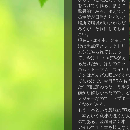
をつけてくれる。まさに
驚異的である。植えてい
る場所が日当たりがいい
場所で環境がいいからだ
ろうが、それにしてもす
ごい。
現在ERは４本、タモラだ
けは黒点病とシャクトリ
ムシにやられてしまっ
て、今は１つつぼみがあ
るだけだが、ほかのグラ
ハム・トーマス、ウィリア
チンはどんどん咲いてくれ
てなわけで、今日ERをも
た仲間に加わった。ミルラ
前から欲しかったので、ど
メジャーなので、セプター
くなのである。
もう１本という意味はER
１本という意味のほうが大
のである。金曜日に２本、
アイルで１１本を植えなく