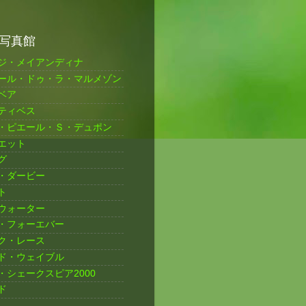
写真館
ジ・メイアンディナ
ール・ドゥ・ラ・マルメゾン
ベア
ティベス
・ピエール・Ｓ・デュポン
エット
グ
・ダービー
ト
ウォーター
・フォーエバー
ク・レース
ド・ウェイブル
・シェークスピア2000
ド