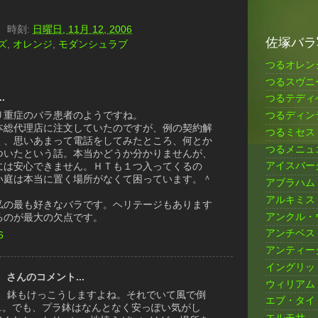
）
時刻:
日曜日, 11月 12, 2006
佐塚バラ
ズ
,
オレンジ
,
モダンシュラブ
つるオレン
つるスヴニ
.
つるテディ
り重症のバラ患者のようですね。
つるディン
本総代理店に注文していたのですが、例の契約解
つるミセス
く、思いあまって電話をしてみたところ、何とか
つるメニュ
ついたという話。本当かどうか分かりませんが、
アイスバー
には安心できません。ＨＴも１つ入ってくるの
い庭は本当に置く場所がなくて困っています。＾
アブラハム
アルキミス
私の最も好きなバラです。ヘリテージもあります
アンクル・
るのが最大の欠点です。
アンチベス
6
アンティー
イングリッ
）
さんのコメント...
ウィリアム
ど、鉢もけっこうしますよね。それでいて風で倒
エブ・タイ
..。でも、プラ鉢はなんとなく安っぽい気がし
エルモサ