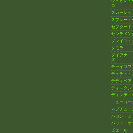
ジュビレ・
コ
スカーレッ
スプレー・
セプタード
センチメン
ソレイユ・
タモラ
ダイアナ・
ズ
チャイコフ
チュチュ・
テディベア
ディスタン
ディンティ
ニューヨー
ネプチュー
バロン・ジ
パット・オ
ピエール・