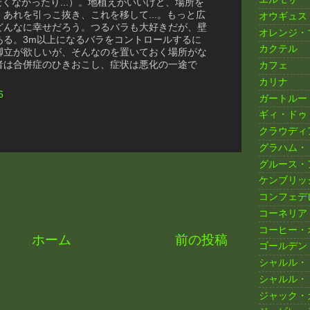
も安くなかったり...）。地植えがいいけど、場所を
あれを引っこ抜き、これを移して...。もっと広
オウギュス
どんなに幸せだろう。つるバラも大好きだが、壁
オレンジ・
ある。3m以上になるバラをコントロールするに
カクテル
脚立が欲しいが、そんなのを置いておく場所がな
者は合併症のひきおこし、症状は悪化の一途で
カフェ
カリナ
6
ガートルー
ギィ・ドゥ
クラウディ
グラハム・
グルース・
ケンブリッ
コンフェデ
コーネリア
コーヒー・
ホーム
前の投稿
ゴールデン
シャルル・
シャルル・
ジャック・