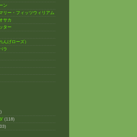
ーン
マリー・フィッツウィリアム
オサカ
ッター
れんげローズ）
バラ
)
ダ
(118)
03)