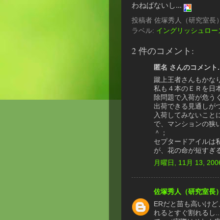
わねばないし...
投稿者
佐塚秀人（研究室長
ラベル:
イングリッシュロー
2 件のコメント:
匿名 さんのコメント..
蹴上王者さんもかな
私も４本のＥＲを日
除問題で入荷が危う
出荷できる見通しが
入荷してみないこと
で、マンションの狭
＾；
セプタードアイルは
が、花の命が短すぎ
月曜日, 11月 13, 200
佐塚秀人（研究室長
ERだと苗も高いけ
れるとすぐ割れるし.